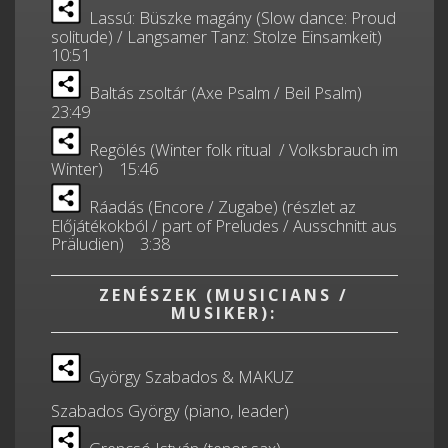
Lassú: Büszke magány (Slow dance: Proud
solitude) / Langsamer Tanz: Stolze Einsamkeit)
10:51
Baltás zsoltár (Axe Psalm / Beil Psalm)
23:49
Regölés (Winter folk ritual / Volksbrauch im
Winter) 15:46
Ráadás (Encore / Zugabe) (részlet az
Előjátékokból / part of Preludes / Ausschnitt aus
Präludien) 3:38
ZENÉSZEK (MUSICIANS /
MUSIKER):
György Szabados & MAKUZ
Szabados György (piano, leader)