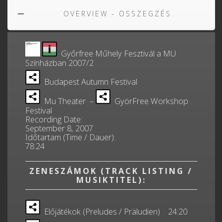
OVERVIEW - ÖSSZEGZÉS
Győrfree Műhely Fesztivál a MU
Színházban 2007/2
Budapest Autumn Festival
Mu Theater –
GyörFree Workshop
Festival
Recording Date:
September 8, 2007
Időtartam (Time / Dauer):
78:24
ZENESZÁMOK (TRACK LISTING /
MUSIKTITEL):
Előjátékok (Preludes / Präludien) 24:20