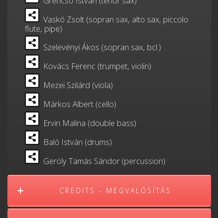
Grencsó István (tenor sax)
Vaskó Zsolt (sopran sax, alto sax, piccolo
flute, pipe)
Szelevényi Ákos (sopran sax, bcl.)
Kovács Ferenc (trumpet, violin)
Mezei Szilárd (viola)
Márkos Albert (cello)
Ervin Malina (double bass)
Baló István (drums)
Geröly Tamás Sándor (percussion)
CREDITS - MEGVALÓSÍTÁS