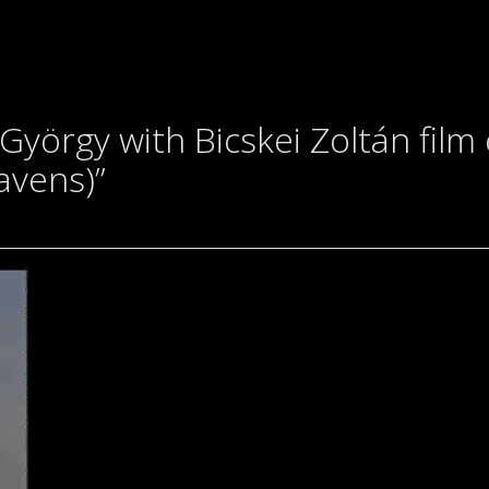
György with Bicskei Zoltán fil
avens)”