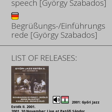
speech [György Szabados]
Begrüßungs-/Einführungs
rede
[György Szabados]
LIST OF RELEASES:
2001: Győri Jazz
Esték II. 2001.
2001, 30 November: Live at Petőfi Sándor