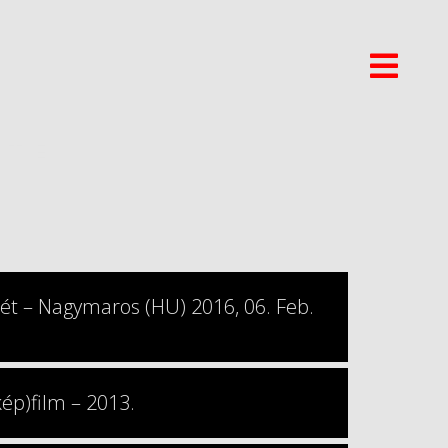
UTE
ét – Nagymaros (HU) 2016, 06. Feb.
ép)film – 2013.