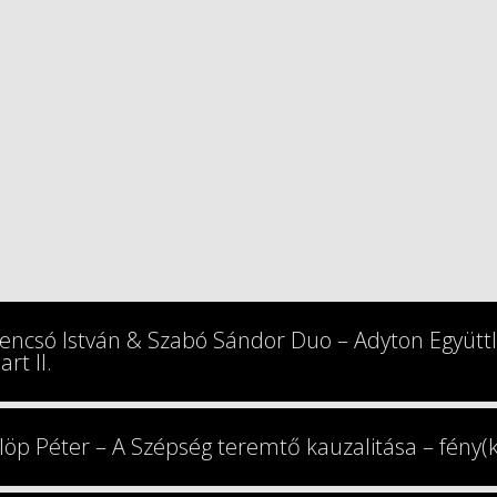
ÖRGY SZABADOS TRIB
encsó István & Szabó Sándor Duo – Adyton Együttl
art II.
löp Péter – A Szépség teremtő kauzalitása – fény(k