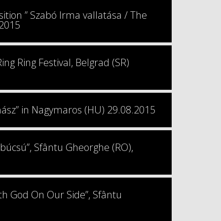
tion ” Szabó Irma vallatása / The
.2015
ng Ring Festival, Belgrad (SR)
hász” in Nagymaros (HU) 29.08.2015
 búcsú”, Sfântu Gheorghe (RO),
th God On Our Side”, Sfântu