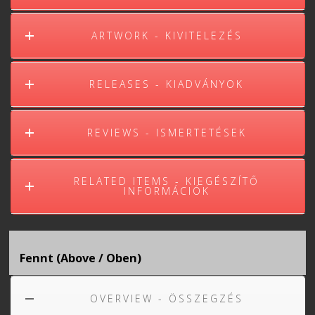
ARTWORK - KIVITELEZÉS
RELEASES - KIADVÁNYOK
REVIEWS - ISMERTETÉSEK
RELATED ITEMS - KIEGÉSZÍTŐ
INFORMÁCIÓK
Fennt (Above / Oben)
OVERVIEW - ÖSSZEGZÉS