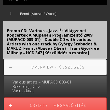
Fennt (Above / Oben)
Promo CD: Various ‎– Jazz- És Világzenei
Koncertek A Müpában Programízelítő 2009
(MÜPACD 003-01) – Double CD with various
Artists with one track by György Szabados &
MAKUZ: Fennt (Above / Oben) – from GyörFree
Műhely – HCD 347 [Készülődés a csatára]
OVERVIEW - ÖSSZEGZÉS
Various ‎artists – MÜPACD 003-01
Recording Date:
Varius dates
CREDITS - MEGVALÓSÍTÁS