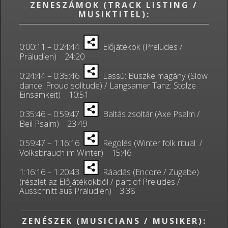
ZENESZÁMOK (TRACK LISTING /
MUSIKTITEL):
0:00:11 – 0:24:44
Előjátékok (Preludes /
Präludien) 24:20
0:24:44 – 0:35:46
Lassú: Büszke magány (Slow
dance: Proud solitude) / Langsamer Tanz: Stolze
Einsamkeit) 10:51
0:35:46 – 0:59:47
Baltás zsoltár (Axe Psalm /
Beil Psalm) 23:49
0:59:47 – 1:16:16
Regölés (Winter folk ritual /
Volksbrauch im Winter) 15:46
1:16:16 – 1:20:43
Ráadás (Encore / Zugabe)
(részlet az Előjátékokból / part of Preludes /
Ausschnitt aus Präludien) 3:38
ZENÉSZEK (MUSICIANS / MUSIKER):