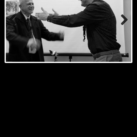
Previ
Next
ous