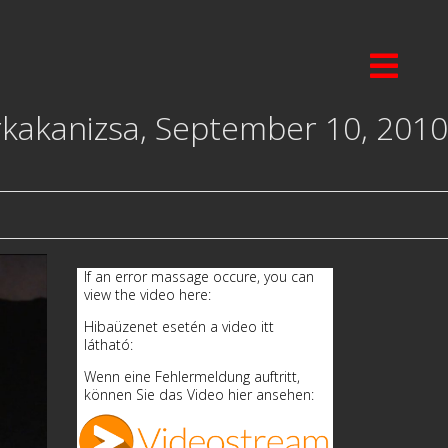
rkakanizsa, September 10, 2010
If an error massage occure, you can
view the video here:
Hibaüzenet esetén a video itt
látható:
Wenn eine Fehlermeldung auftritt,
können Sie das Video hier ansehen: