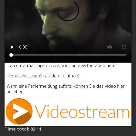
If an error massage occure, you can view the video here:
Hibaüzenet esetén a video itt látható:
Wenn eine Fehlermeldung auftritt, können Sie das Video hier
ansehen:
Time total: 82:11