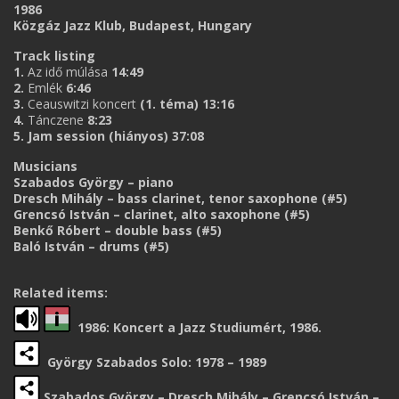
1986
Közgáz Jazz Klub, Budapest, Hungary
Track listing
1.
Az idő múlása
14:49
2.
Emlék
6:46
3.
Ceauswitzi koncert
(1. téma) 13:16
4.
Tánczene
8:23
5. Jam session (hiányos) 37:08
Musicians
Szabados György – piano
Dresch Mihály – bass clarinet, tenor saxophone (#5)
Grencsó István – clarinet, alto saxophone (#5)
Benkő Róbert – double bass (#5)
Baló István – drums (#5)
Related items:
1986: Koncert a Jazz Studiumért, 1986.
György Szabados Solo: 1978 – 1989
Szabados György – Dresch Mihály – Grencsó István –